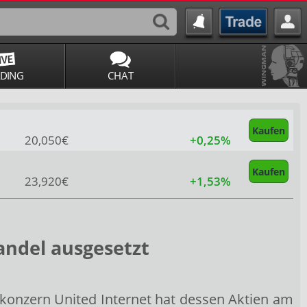
ADING
CHAT
Kaufen
20,050€
+0,25%
Kaufen
23,920€
+1,53%
andel ausgesetzt
rkonzern United Internet
hat dessen Aktien am