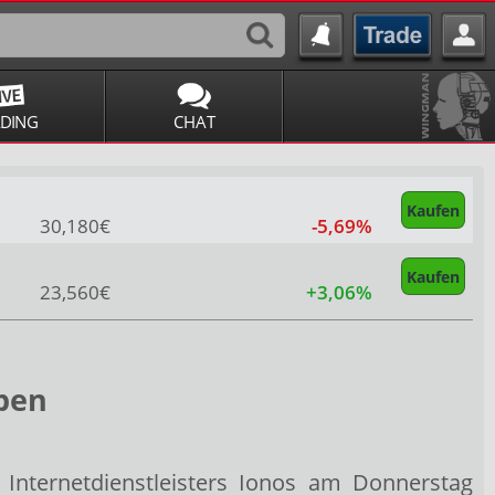
ADING
CHAT
Kaufen
30,180€
-5,69%
Kaufen
23,560€
+3,06%
oben
Internetdienstleisters Ionos
am Donnerstag