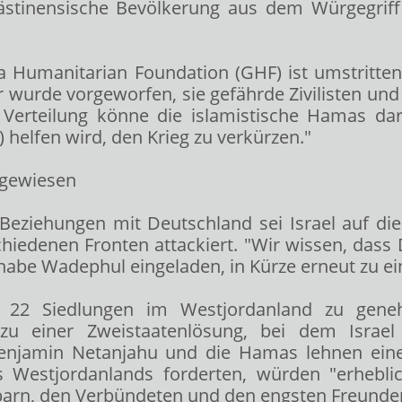
ästinensische Bevölkerung aus dem Würgegrif
a Humanitarian Foundation (GHF) ist umstritten.
hr wurde vorgeworfen, sie gefährde Zivilisten u
er Verteilung könne die islamistische Hamas dar
 helfen wird, den Krieg zu verkürzen."
ngewiesen
eziehungen mit Deutschland sei Israel auf die
chiedenen Fronten attackiert. "Wir wissen, dass
 Er habe Wadephul eingeladen, in Kürze erneut z
g, 22 Siedlungen im Westjordanland zu gen
u einer Zweistaatenlösung, bei dem Israel 
Benjamin Netanjahu und die Hamas lehnen ein
s Westjordanlands forderten, würden "erheblic
barn, den Verbündeten und den engsten Freunde