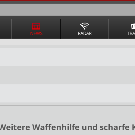
NEWS
RADAR
TR
itere Waffenhilfe und scharfe K