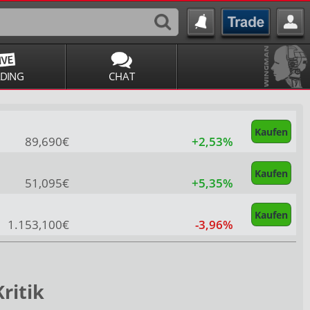
ADING
CHAT
Kaufen
89,690€
+2,53%
Kaufen
51,095€
+5,35%
Kaufen
1.153,100€
-3,96%
ritik