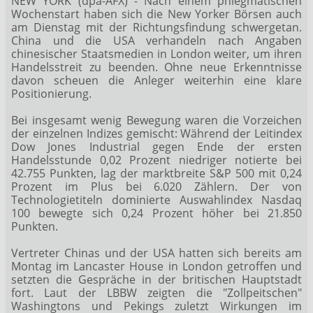
NEW YORK (dpa-AFX) - Nach einem phlegmatischen
Wochenstart haben sich die New Yorker Börsen auch
am Dienstag mit der Richtungsfindung schwergetan.
China und die USA verhandeln nach Angaben
chinesischer Staatsmedien in London weiter, um ihren
Handelsstreit zu beenden. Ohne neue Erkenntnisse
davon scheuen die Anleger weiterhin eine klare
Positionierung.
Bei insgesamt wenig Bewegung waren die Vorzeichen
der einzelnen Indizes gemischt: Während der Leitindex
Dow Jones Industrial
gegen Ende der ersten
Handelsstunde 0,02 Prozent niedriger notierte bei
42.755 Punkten, lag der marktbreite S&P 500
mit 0,24
Prozent im Plus bei 6.020 Zählern. Der von
Technologietiteln dominierte Auswahlindex Nasdaq
100
bewegte sich 0,24 Prozent höher bei 21.850
Punkten.
Vertreter Chinas und der USA hatten sich bereits am
Montag im Lancaster House in London getroffen und
setzten die Gespräche in der britischen Hauptstadt
fort. Laut der LBBW zeigten die "Zollpeitschen"
Washingtons und Pekings zuletzt Wirkungen im