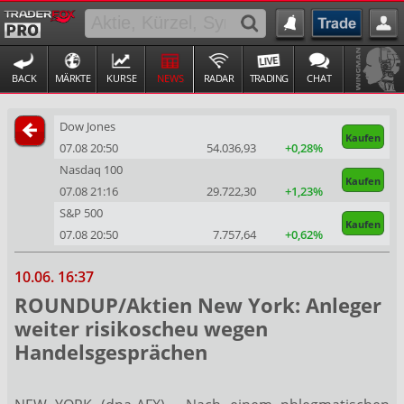
BACK
MÄRKTE
KURSE
NEWS
RADAR
TRADING
CHAT
Dow Jones
Kaufen
07.08 20:50
54.036,93
+0,28%
Nasdaq 100
Kaufen
07.08 21:16
29.722,30
+1,23%
S&P 500
Kaufen
07.08 20:50
7.757,64
+0,62%
10.06. 16:37
ROUNDUP/Aktien New York: Anleger
weiter risikoscheu wegen
Handelsgesprächen