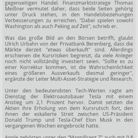
gegenseitigen Handel. Finanzmarktstratege Thomas
Meißner vermutet daher, dass beide Seiten gehörig
unter Druck stehen, in den Handelsbeziehungen
Verbesserungen zu erreichen. "Dabei spielen sowohl
Washington als auch Peking auf Zeit", schrieb er.
Was das große Bild an den Börsen betrifft, glaubt
Ulrich Urbahn von der Privatbank Berenberg, dass die
Märkte derzeit "etwas überkauft" sind. Allerdings
erschienen die Kursrisiken begrenzt, da viele Anleger
noch nicht vollständig investiert seien. "Sollte es zu
einer Korrektur kommen, ist die Wahrscheinlichkeit
eines größeren Ausverkaufs diesmal geringer",
ergänzte der Leiter Multi-Asset-Strategie und Research.
Unter den bedeutendsten Tech-Werten ragte am
Dienstag der Elektroautobauer Tesla
mit einem
Anstieg um 2,1 Prozent hervor. Damit setzten die
Aktien ihre Erholung von dem Kursrutsch fort, den
ihnen der eskalierte Streit zwischen US-Präsident
Donald Trump und Tesla-Chef Elon Musk in den
vergangenen Wochen eingebrockt hatte.
Apple
gehörten unter den "Magnificent 7" auch mit 0,8