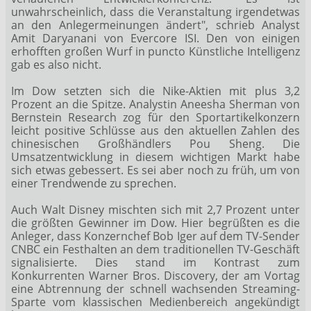
unwahrscheinlich, dass die Veranstaltung irgendetwas
an den Anlegermeinungen ändert", schrieb Analyst
Amit Daryanani von Evercore ISI. Den von einigen
erhofften großen Wurf in puncto Künstliche Intelligenz
gab es also nicht.
Im Dow setzten sich die Nike-Aktien
mit plus 3,2
Prozent an die Spitze. Analystin Aneesha Sherman von
Bernstein Research zog für den Sportartikelkonzern
leicht positive Schlüsse aus den aktuellen Zahlen des
chinesischen Großhändlers Pou Sheng. Die
Umsatzentwicklung in diesem wichtigen Markt habe
sich etwas gebessert. Es sei aber noch zu früh, um von
einer Trendwende zu sprechen.
Auch Walt Disney
mischten sich mit 2,7 Prozent unter
die größten Gewinner im Dow. Hier begrüßten es die
Anleger, dass Konzernchef Bob Iger auf dem TV-Sender
CNBC ein Festhalten an dem traditionellen TV-Geschäft
signalisierte. Dies stand im Kontrast zum
Konkurrenten Warner Bros. Discovery, der am Vortag
eine Abtrennung der schnell wachsenden Streaming-
Sparte vom klassischen Medienbereich angekündigt