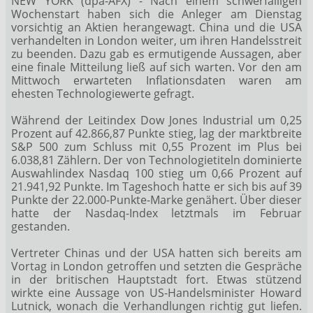
NEW YORK (dpa-AFX) - Nach einem schwerfälligen
Wochenstart haben sich die Anleger am Dienstag
vorsichtig an Aktien herangewagt. China und die USA
verhandelten in London weiter, um ihren Handelsstreit
zu beenden. Dazu gab es ermutigende Aussagen, aber
eine finale Mitteilung ließ auf sich warten. Vor den am
Mittwoch erwarteten Inflationsdaten waren am
ehesten Technologiewerte gefragt.
Während der Leitindex Dow Jones Industrial
um 0,25
Prozent auf 42.866,87 Punkte stieg, lag der marktbreite
S&P 500
zum Schluss mit 0,55 Prozent im Plus bei
6.038,81 Zählern. Der von Technologietiteln dominierte
Auswahlindex Nasdaq 100
stieg um 0,66 Prozent auf
21.941,92 Punkte. Im Tageshoch hatte er sich bis auf 39
Punkte der 22.000-Punkte-Marke genähert. Über dieser
hatte der Nasdaq-Index letztmals im Februar
gestanden.
Vertreter Chinas und der USA hatten sich bereits am
Vortag in London getroffen und setzten die Gespräche
in der britischen Hauptstadt fort. Etwas stützend
wirkte eine Aussage von US-Handelsminister Howard
Lutnick, wonach die Verhandlungen richtig gut liefen.