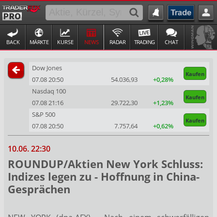
BACK
MÄRKTE
KURSE
NEWS
RADAR
TRADING
CHAT
Dow Jones
Kaufen
07.08 20:50
54.036,93
+0,28%
Nasdaq 100
Kaufen
07.08 21:16
29.722,30
+1,23%
S&P 500
Kaufen
07.08 20:50
7.757,64
+0,62%
10.06. 22:30
ROUNDUP/Aktien New York Schluss:
Indizes legen zu - Hoffnung in China-
Gesprächen