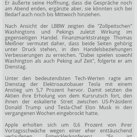
Er äußerte seine Hoffnung, dass die Gespräche noch
am Abend enden, ergänzte aber, sie könnten sich bei
Bedarf auch noch bis Mittwoch hinziehen.
Nach Ansicht der LBBW zeigten die "Zollpeitschen"
Washingtons und Pekings zuletzt Wirkung im
gegenseitigen Handel. Finanzmarktstratege Thomas
Meißner vermutet daher, dass beide Seiten gehörig
unter Druck stehen, in den Handelsbeziehungen
Verbesserungen zu erreichen. "Dabei spielen sowohl
Washington als auch Peking auf Zeit", folgerte er am
Dienstag.
Unter den bedeutendsten Tech-Werten ragte am
Dienstag der Elektroautobauer Tesla
mit einem
Anstieg um 5,7 Prozent hervor. Damit setzten die
Aktien ihre Erholung von dem Kursrutsch fort, den
ihnen der eskalierte Streit zwischen US-Präsident
Donald Trump und Tesla-Chef Elon Musk in den
vergangenen Wochen eingebrockt hatte.
Apple
erholten sich um 0,6 Prozent von ihrer
Vortagsschwäche wegen einer eher enttäuschend
verlaufenen Entwicklerkonferenz. "Es ist