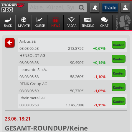
BACK
MÄRKTE
KURSE
NEWS
RADAR
TRADING
CHAT
Airbus SE
Kaufen
08.08 05:58
213,875€
+0,67%
HENSOLDT AG
Kaufen
08.08 05:58
90,490€
+0,14%
Leonardo S.p.A.
Kaufen
08.08 05:58
58,260€
-1,10%
RENK Group AG
Kaufen
08.08 05:59
50,770€
-1,05%
Rheinmetall AG
Kaufen
08.08 05:58
1.145,700€
-1,15%
23.06. 18:21
GESAMT-ROUNDUP/Keine