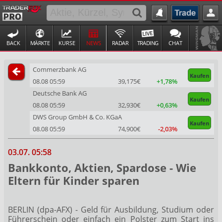
BACK
MÄRKTE
KURSE
NEWS
RADAR
TRADING
CHAT
Commerzbank AG
Kaufen
08.08 05:59
39,175€
+1,78%
Deutsche Bank AG
Kaufen
08.08 05:59
32,930€
+0,63%
DWS Group GmbH & Co. KGaA
Kaufen
08.08 05:59
74,900€
-2,03%
03.07. 05:58
Bankkonto, Aktien, Spardose - Wie
Eltern für Kinder sparen
BERLIN (dpa-AFX) - Geld für Ausbildung, Studium oder
Führerschein oder einfach ein Polster zum Start ins