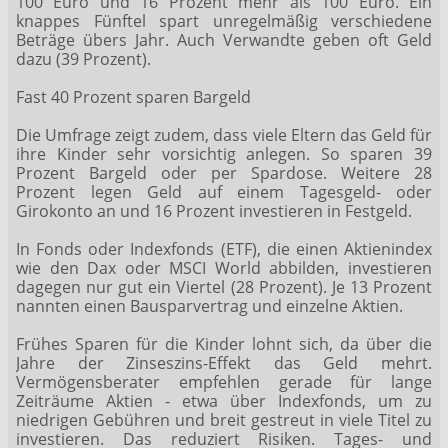
100 Euro und 16 Prozent mehr als 100 Euro. Ein
knappes Fünftel spart unregelmäßig verschiedene
Beträge übers Jahr. Auch Verwandte geben oft Geld
dazu (39 Prozent).
Fast 40 Prozent sparen Bargeld
Die Umfrage zeigt zudem, dass viele Eltern das Geld für
ihre Kinder sehr vorsichtig anlegen. So sparen 39
Prozent Bargeld oder per Spardose. Weitere 28
Prozent legen Geld auf einem Tagesgeld- oder
Girokonto an und 16 Prozent investieren in Festgeld.
In Fonds oder Indexfonds (ETF), die einen Aktienindex
wie den Dax
oder MSCI World abbilden, investieren
dagegen nur gut ein Viertel (28 Prozent). Je 13 Prozent
nannten einen Bausparvertrag und einzelne Aktien.
Frühes Sparen für die Kinder lohnt sich, da über die
Jahre der Zinseszins-Effekt das Geld mehrt.
Vermögensberater empfehlen gerade für lange
Zeiträume Aktien - etwa über Indexfonds, um zu
niedrigen Gebühren und breit gestreut in viele Titel zu
investieren. Das reduziert Risiken. Tages- und