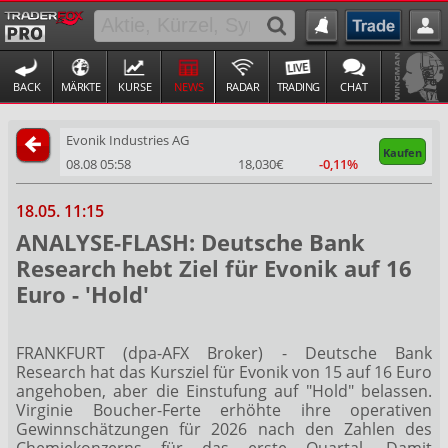
BACK
MÄRKTE
KURSE
NEWS
RADAR
TRADING
CHAT
Evonik Industries AG
Kaufen
08.08 05:58
18,030€
-0,11%
18.05. 11:15
ANALYSE-FLASH: Deutsche Bank
Research hebt Ziel für Evonik auf 16
Euro - 'Hold'
FRANKFURT (dpa-AFX Broker) - Deutsche Bank
Research hat das Kursziel für Evonik
von 15 auf 16 Euro
angehoben, aber die Einstufung auf "Hold" belassen.
Virginie Boucher-Ferte erhöhte ihre operativen
Gewinnschätzungen für 2026 nach den Zahlen des
Chemiekonzerns für das erste Quartal. Damit