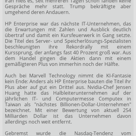
Iran hieß es, seit mehreren Tagen schon fänden keine
Gespräche mehr statt. Trump bekräftigte aber
umgehend deren Andauern.
HP Enterprise
war das nächste IT-Unternehmen, das
die Erwartungen mit Zahlen und Ausblick deutlich
übertraf und damit ein Kursfeuerwerk in Gang setzte.
Die Titel des Server- und Speicherlösungs-Spezialisten
beschleunigten ihre Rekordrally mit einem
Kurssprung, der anfangs fast 40 Prozent groß war. Aus
dem Handel gingen die Aktien dann mit einem
gemäßigteren Plus von immerhin noch der Hälfte.
Auch bei Marvell Technology
nimmt die KI-Fantasie
kein Ende: Anders als HP Enterprise bauten die Titel ihr
Plus aber auf gut ein Drittel aus. Nvidia-Chef Jensen
Huang hatte das Halbleiterunternehmen auf der
jährlichen IT- und Computermesse Computex in
Taiwan als "nächstes Billionen-Dollar-Unternehmen"
bezeichnet. Mit einer Bewertung von aktuell 254
Milliarden Dollar ist das Unternehmen davon
allerdings noch weit entfernt.
Gebremst wurde die Nasdaq-Tendenz vom