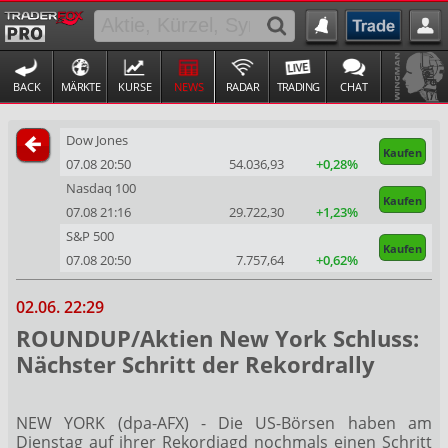
BACK
MÄRKTE
KURSE
NEWS
RADAR
TRADING
CHAT
Dow Jones
Kaufen
07.08 20:50
54.036,93
+0,28%
Nasdaq 100
Kaufen
07.08 21:16
29.722,30
+1,23%
S&P 500
Kaufen
07.08 20:50
7.757,64
+0,62%
02.06. 22:29
ROUNDUP/Aktien New York Schluss:
Nächster Schritt der Rekordrally
NEW YORK (dpa-AFX) - Die US-Börsen haben am
Dienstag auf ihrer Rekordjagd nochmals einen Schritt