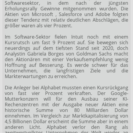
Softwaresektor, in dem nach der jüngsten
Erholungsrally Gewinne mitgenommen wurden. Die
Aktien von Microsoft
, Salesforce
und Adobe
folgten
dieser Tendenz mit relativ deutlichen Abschlägen, die
größer waren als vier Prozent.
Im Software-Sektor fielen Intuit
noch mit einem
Kursrutsch um fast 9 Prozent auf. Sie bewegen sich
neuerdings auf dem tiefsten Stand seit 2020, doch
Analystin Gabriela Borges von Goldman Sachs macht
den Aktionären mit einer Verkaufsempfehlung wenig
Hoffnung auf Besserung. Es werde schwer für das
Unternehmen, die langfristigen Ziele und die
Markterwartungen zu erreichen.
Die Anleger bei Alphabet
mussten einen Kursrückgang
von fast vier Prozent verkraften. Der Google-
Mutterkonzern will für den Ausbau seiner KI-
Rechenzentren mit der Ausgabe neuer Aktien eine
historische Summe von 80 Milliarden Dollar
einnehmen. Im Vergleich zur Marktkapitalisierung von
4,5 Billionen Dollar erscheint die Summe aber in einem
anderen Licht. Alphabet verlor den Rang als
zweitwertvollstes Unternehmen der Welt wieder an