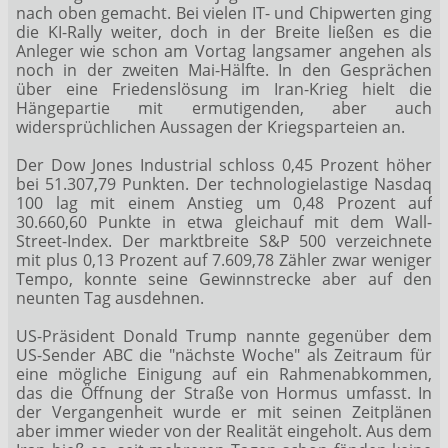
nach oben gemacht. Bei vielen IT- und Chipwerten ging
die KI-Rally weiter, doch in der Breite ließen es die
Anleger wie schon am Vortag langsamer angehen als
noch in der zweiten Mai-Hälfte. In den Gesprächen
über eine Friedenslösung im Iran-Krieg hielt die
Hängepartie mit ermutigenden, aber auch
widersprüchlichen Aussagen der Kriegsparteien an.
Der Dow Jones Industrial
schloss 0,45 Prozent höher
bei 51.307,79 Punkten. Der technologielastige Nasdaq
100
lag mit einem Anstieg um 0,48 Prozent auf
30.660,60 Punkte in etwa gleichauf mit dem Wall-
Street-Index. Der marktbreite S&P 500
verzeichnete
mit plus 0,13 Prozent auf 7.609,78 Zähler zwar weniger
Tempo, konnte seine Gewinnstrecke aber auf den
neunten Tag ausdehnen.
US-Präsident Donald Trump nannte gegenüber dem
US-Sender ABC die "nächste Woche" als Zeitraum für
eine mögliche Einigung auf ein Rahmenabkommen,
das die Öffnung der Straße von Hormus umfasst. In
der Vergangenheit wurde er mit seinen Zeitplänen
aber immer wieder von der Realität eingeholt. Aus dem