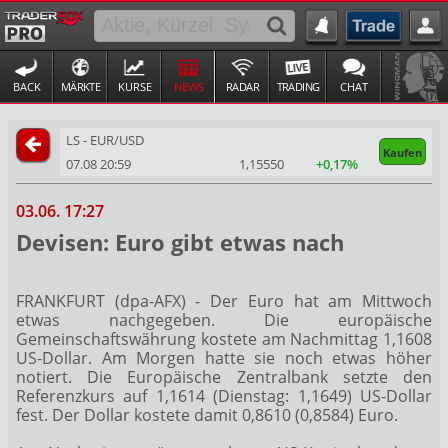
BACK
MÄRKTE
KURSE
NEWS
RADAR
TRADING
CHAT
LS - EUR/USD
Kaufen
07.08 20:59
1,15550
+0,17%
03.06. 17:27
Devisen: Euro gibt etwas nach
FRANKFURT (dpa-AFX) - Der Euro
hat am Mittwoch
etwas nachgegeben. Die europäische
Gemeinschaftswährung kostete am Nachmittag 1,1608
US-Dollar. Am Morgen hatte sie noch etwas höher
notiert. Die Europäische Zentralbank setzte den
Referenzkurs auf 1,1614 (Dienstag: 1,1649) US-Dollar
fest. Der Dollar kostete damit 0,8610 (0,8584) Euro.