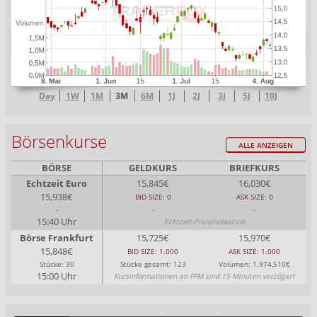
Day
1W
1M
3M
6M
1J
2J
3J
5J
10J
Börsenkurse
ALLE ANZEIGEN
BÖRSE
GELDKURS
BRIEFKURS
Echtzeit Euro
15,845€
16,030€
15,938€
BID SIZE: 0
ASK SIZE: 0
-
-
-
15:40 Uhr
Echtzeit-Preisindikation
Börse Frankfurt
15,725€
15,970€
15,848€
BID SIZE: 1.000
ASK SIZE: 1.000
Stücke: 30
Stücke gesamt: 123
Volumen: 1.974,510€
15:00 Uhr
Kursinformationen an FFM sind 15 Minuten verzögert