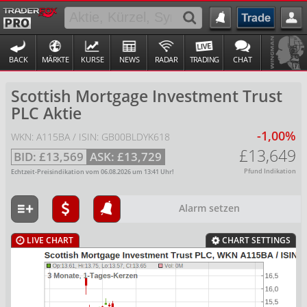
BACK
MÄRKTE
KURSE
NEWS
RADAR
TRADING
CHAT
Scottish Mortgage Investment Trust
PLC Aktie
-1,00%
WKN: A115BA / ISIN: GB00BLDYK618
£13,649
BID:
£13,569
ASK:
£13,729
Pfund Indikation
Echtzeit-Preisindikation vom
06.08.2026
um
13:41
Uhr!
Alarm setzen
LIVE CHART
CHART SETTINGS