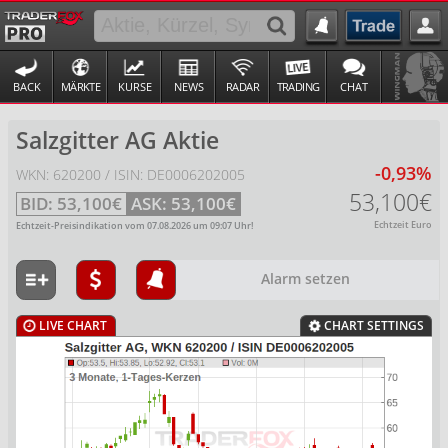
BACK
MÄRKTE
KURSE
NEWS
RADAR
TRADING
CHAT
Salzgitter AG Aktie
-0,93%
WKN: 620200 / ISIN: DE0006202005
53,100€
BID:
53,100€
ASK:
53,100€
Echtzeit Euro
Echtzeit-Preisindikation vom
07.08.2026
um
09:07
Uhr!
Alarm setzen
LIVE CHART
CHART SETTINGS