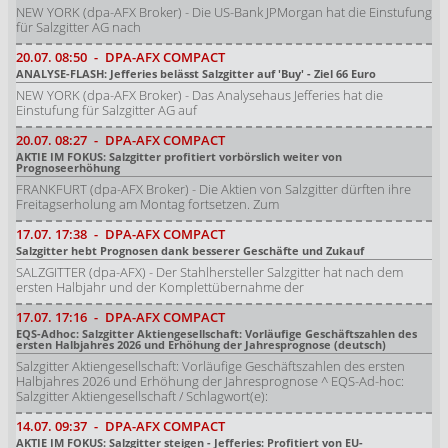
NEW YORK (dpa-AFX Broker) - Die US-Bank JPMorgan hat die Einstufung
für Salzgitter AG nach
20.07.
08:50
-
DPA-AFX COMPACT
ANALYSE-FLASH: Jefferies belässt Salzgitter auf 'Buy' - Ziel 66 Euro
NEW YORK (dpa-AFX Broker) - Das Analysehaus Jefferies hat die
Einstufung für Salzgitter AG auf
20.07.
08:27
-
DPA-AFX COMPACT
AKTIE IM FOKUS: Salzgitter profitiert vorbörslich weiter von
Prognoseerhöhung
FRANKFURT (dpa-AFX Broker) - Die Aktien von Salzgitter dürften ihre
Freitagserholung am Montag fortsetzen. Zum
17.07.
17:38
-
DPA-AFX COMPACT
Salzgitter hebt Prognosen dank besserer Geschäfte und Zukauf
SALZGITTER (dpa-AFX) - Der Stahlhersteller Salzgitter hat nach dem
ersten Halbjahr und der Komplettübernahme der
17.07.
17:16
-
DPA-AFX COMPACT
EQS-Adhoc: Salzgitter Aktiengesellschaft: Vorläufige Geschäftszahlen des
ersten Halbjahres 2026 und Erhöhung der Jahresprognose (deutsch)
Salzgitter Aktiengesellschaft: Vorläufige Geschäftszahlen des ersten
Halbjahres 2026 und Erhöhung der Jahresprognose ^ EQS-Ad-hoc:
Salzgitter Aktiengesellschaft / Schlagwort(e):
14.07.
09:37
-
DPA-AFX COMPACT
AKTIE IM FOKUS: Salzgitter steigen - Jefferies: Profitiert von EU-