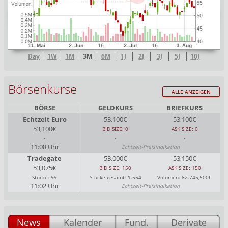
Day
1W
1M
3M
6M
1J
2J
3J
5J
10J
Börsenkurse
ALLE ANZEIGEN
BÖRSE
GELDKURS
BRIEFKURS
Echtzeit Euro
53,100€
53,100€
53,100€
BID SIZE: 0
ASK SIZE: 0
-
-
-
11:08 Uhr
Echtzeit-Preisindikation
Tradegate
53,000€
53,150€
53,075€
BID SIZE: 150
ASK SIZE: 150
Stücke: 99
Stücke gesamt: 1.554
Volumen: 82.745,500€
11:02 Uhr
Echtzeit-Preisindikation
News
Kalender
Fund.
Derivate