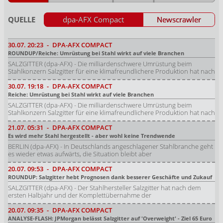
QUELLE
dpa-AFX Compact
Newscrawler
30.07.
20:23
-
DPA-AFX COMPACT
ROUNDUP/Reiche: Umrüstung bei Stahl wirkt auf viele Branchen
SALZGITTER (dpa-AFX) - Die milliardenschwere Umrüstung beim
Stahlkonzern Salzgitter für eine klimafreundlichere Produktion hat nach
30.07.
19:18
-
DPA-AFX COMPACT
Reiche: Umrüstung bei Stahl wirkt auf viele Branchen
SALZGITTER (dpa-AFX) - Die milliardenschwere Umrüstung beim
Stahlkonzern Salzgitter für eine klimafreundlichere Produktion hat nach
21.07.
05:31
-
DPA-AFX COMPACT
Es wird mehr Stahl hergestellt - aber wohl keine Trendwende
BERLIN (dpa-AFX) - In Deutschlands angeschlagener Stahlbranche geht
es wieder etwas aufwärts, die Situation bleibt aber
20.07.
09:53
-
DPA-AFX COMPACT
ROUNDUP: Salzgitter hebt Prognosen dank besserer Geschäfte und Zukauf
SALZGITTER (dpa-AFX) - Der Stahlhersteller Salzgitter hat nach dem
ersten Halbjahr und der Komplettübernahme der
20.07.
09:35
-
DPA-AFX COMPACT
ANALYSE-FLASH: JPMorgan belässt Salzgitter auf 'Overweight' - Ziel 65 Euro