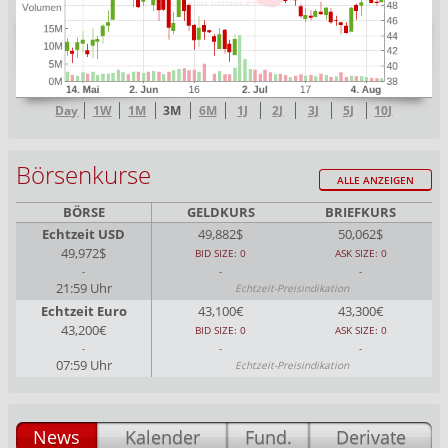
Day
1W
1M
3M
6M
1J
2J
3J
5J
10J
Börsenkurse
ALLE ANZEIGEN
BÖRSE
GELDKURS
BRIEFKURS
Echtzeit USD
49,882$
50,062$
49,972$
BID SIZE: 0
ASK SIZE: 0
-
-
-
21:59 Uhr
Echtzeit-Preisindikation
Echtzeit Euro
43,100€
43,300€
43,200€
BID SIZE: 0
ASK SIZE: 0
-
-
-
07:59 Uhr
Echtzeit-Preisindikation
News
Kalender
Fund.
Derivate