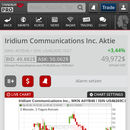
BACK
MÄRKTE
KURSE
NEWS
RADAR
TRADING
CHAT
Iridium Communications Inc. Aktie
+3,44%
WKN: A0YB48 / ISIN: US46269C1027
49,972$
BID:
49,882$
ASK:
50,062$
Echtzeit USD
Echtzeit-Preisindikation vom
07.08.2026
um
19:59
Uhr!
Alarm setzen
LIVE CHART
CHART SETTINGS