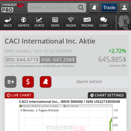
BACK
MÄRKTE
KURSE
NEWS
RADAR
TRADING
CHAT
CACI International Inc. Aktie
+2,72%
WKN: 906006 / ISIN: US1271903049
645,885$
BID:
644,471$
ASK:
647,298$
Echtzeit USD
Echtzeit-Preisindikation vom
07.08.2026
um
19:59
Uhr!
Alarm setzen
LIVE CHART
CHART SETTINGS