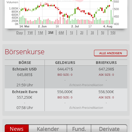
Day
1W
1M
3M
6M
1J
2J
3J
5J
10J
Börsenkurse
ALLE ANZEIGEN
BÖRSE
GELDKURS
BRIEFKURS
Echtzeit USD
644,471$
647,298$
645,885$
BID SIZE: 0
ASK SIZE: 0
-
-
-
21:59 Uhr
Echtzeit-Preisindikation
Echtzeit Euro
556,000€
558,500€
557,250€
BID SIZE: 0
ASK SIZE: 0
-
-
-
07:58 Uhr
Echtzeit-Preisindikation
News
Kalender
Fund.
Derivate