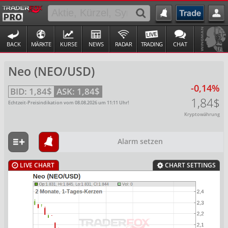
BACK
MÄRKTE
KURSE
NEWS
RADAR
TRADING
CHAT
Neo (NEO/USD)
-0,14%
BID:
1,84$
ASK:
1,84$
1,84$
Echtzeit-Preisindikation vom
08.08.2026
um
11:11
Uhr!
Kryptowährung
Alarm setzen
LIVE CHART
CHART SETTINGS