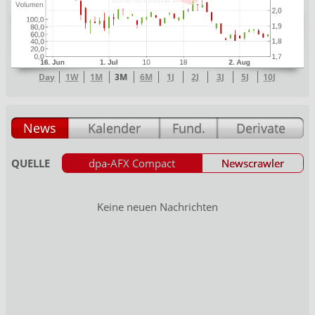
Day
1W
1M
3M
6M
1J
2J
3J
5J
10J
News
Kalender
Fund.
Derivate
QUELLE
dpa-AFX Compact
Newscrawler
Keine neuen Nachrichten