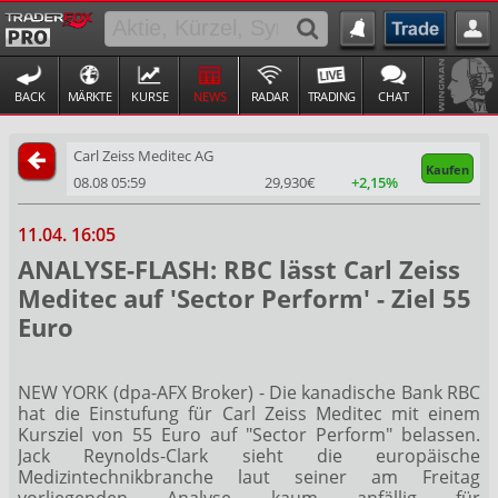
BACK
MÄRKTE
KURSE
NEWS
RADAR
TRADING
CHAT
Carl Zeiss Meditec AG
Kaufen
08.08 05:59
29,930€
+2,15%
11.04. 16:05
ANALYSE-FLASH: RBC lässt Carl Zeiss
Meditec auf 'Sector Perform' - Ziel 55
Euro
NEW YORK (dpa-AFX Broker) - Die kanadische Bank RBC
hat die Einstufung für Carl Zeiss Meditec
mit einem
Kursziel von 55 Euro auf "Sector Perform" belassen.
Jack Reynolds-Clark sieht die europäische
Medizintechnikbranche laut seiner am Freitag
vorliegenden Analyse kaum anfällig für