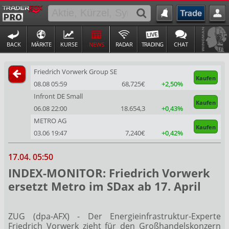
BACK
MÄRKTE
KURSE
NEWS
RADAR
TRADING
CHAT
Friedrich Vorwerk Group SE
Kaufen
08.08 05:59
68,725€
+2,50%
Infront DE Small
Kaufen
06.08 22:00
18.654,3
+0,43%
METRO AG
Kaufen
03.06 19:47
7,240€
+0,42%
17.04. 05:50
INDEX-MONITOR: Friedrich Vorwerk
ersetzt Metro im SDax ab 17. April
ZUG (dpa-AFX) - Der Energieinfrastruktur-Experte
Friedrich Vorwerk
zieht für den Großhandelskonzern