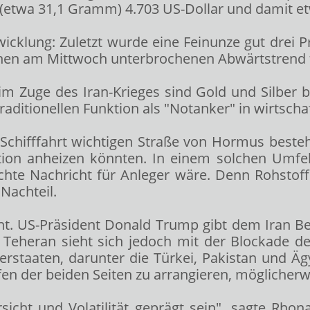
 (etwa 31,1 Gramm) 4.703 US-Dollar und damit et
wicklung: Zuletzt wurde eine Feinunze gut drei P
seinen am Mittwoch unterbrochenen Abwärtstrend f
 im Zuge des Iran-Krieges sind Gold und Silber
ditionellen Funktion als "Notanker" in wirtschaft
chifffahrt wichtigen Straße von Hormus besteht 
ation anheizen könnten. In einem solchen Umf
chte Nachricht für Anleger wäre. Denn Rohstoff
Nachteil.
nt. US-Präsident Donald Trump gibt dem Iran Ber
 Teheran sieht sich jedoch mit der Blockade der
tlerstaaten, darunter die Türkei, Pakistan und 
ffen der beiden Seiten zu arrangieren, möglicherw
icht und Volatilität geprägt sein", sagte Rhona