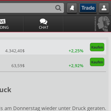
ADING
CHAT
Kaufen
4.342,40$
+2,25%
Kaufen
63,59$
+2,92%
ruck
is
am Donnerstag wieder unter Druck geraten.