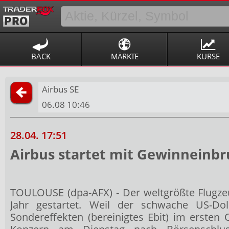
BACK
MÄRKTE
KURSE
Airbus SE
06.08 10:46
28.04. 17:51
Airbus startet mit Gewinneinbruc
TOULOUSE (dpa-AFX) - Der weltgrößte Flugz
Jahr gestartet. Weil der schwache US-Do
Sondereffekten (bereinigtes Ebit) im ersten