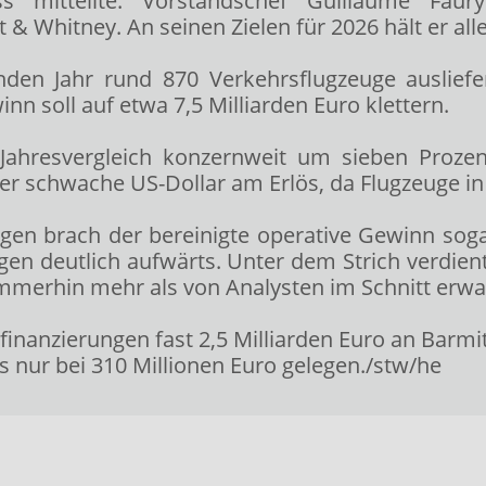
 mitteilte. Vorstandschef Guillaume Faur
& Whitney. An seinen Zielen für 2026 hält er alle
nden Jahr rund 870 Verkehrsflugzeuge auslie
nn soll auf etwa 7,5 Milliarden Euro klettern.
Jahresvergleich konzernweit um sieben Prozen
er schwache US-Dollar am Erlös, da Flugzeuge in
gen brach der bereinigte operative Gewinn soga
n deutlich aufwärts. Unter dem Strich verdiente
mmerhin mehr als von Analysten im Schnitt erwar
finanzierungen fast 2,5 Milliarden Euro an Barmi
ss nur bei 310 Millionen Euro gelegen./stw/he