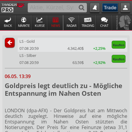
BACK
MÄRKTE
KURSE
NEWS
RADAR
TRADING
CHAT
LS - Gold
Kaufen
07.08 20:59
4.342,40$
+2,25%
LS - Silber
Kaufen
07.08 20:59
63,59$
+2,92%
06.05. 13:39
Goldpreis legt deutlich zu - Mögliche
Entspannung im Nahen Osten
LONDON (dpa-AFX) - Der Goldpreis hat am Mittwoch
deutlich zugelegt. Hinweise auf eine mögliche
Entspannung im Nahen Osten stützten die
Notierungen. Der Preis für eine Feinunze (etwa 31,1