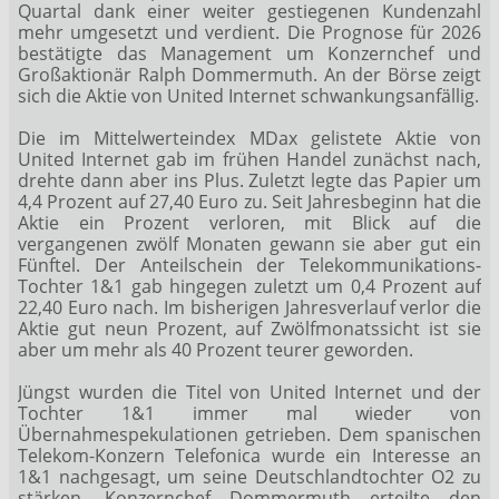
Quartal dank einer weiter gestiegenen Kundenzahl
mehr umgesetzt und verdient. Die Prognose für 2026
bestätigte das Management um Konzernchef und
Großaktionär Ralph Dommermuth. An der Börse zeigt
sich die Aktie von United Internet schwankungsanfällig.
Die im Mittelwerteindex MDax
gelistete Aktie von
United Internet gab im frühen Handel zunächst nach,
drehte dann aber ins Plus. Zuletzt legte das Papier um
4,4 Prozent auf 27,40 Euro zu. Seit Jahresbeginn hat die
Aktie ein Prozent verloren, mit Blick auf die
vergangenen zwölf Monaten gewann sie aber gut ein
Fünftel. Der Anteilschein der Telekommunikations-
Tochter 1&1 gab hingegen zuletzt um 0,4 Prozent auf
22,40 Euro nach. Im bisherigen Jahresverlauf verlor die
Aktie gut neun Prozent, auf Zwölfmonatssicht ist sie
aber um mehr als 40 Prozent teurer geworden.
Jüngst wurden die Titel von United Internet und der
Tochter 1&1 immer mal wieder von
Übernahmespekulationen getrieben. Dem spanischen
Telekom-Konzern Telefonica wurde ein Interesse an
1&1 nachgesagt, um seine Deutschlandtochter O2 zu
stärken. Konzernchef Dommermuth erteilte den