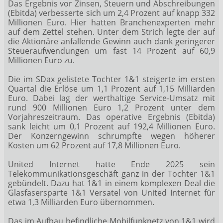
Das Ergebnis vor Zinsen, Steuern und Abschreibungen
(Ebitda) verbesserte sich um 2,4 Prozent auf knapp 332
Millionen Euro. Hier hatten Branchenexperten mehr
auf dem Zettel stehen. Unter dem Strich legte der auf
die Aktionäre anfallende Gewinn auch dank geringerer
Steueraufwendungen um fast 14 Prozent auf 60,9
Millionen Euro zu.
Die im SDax
gelistete Tochter 1&1 steigerte im ersten
Quartal die Erlöse um 1,1 Prozent auf 1,15 Milliarden
Euro. Dabei lag der werthaltige Service-Umsatz mit
rund 900 Millionen Euro 1,2 Prozent unter dem
Vorjahreszeitraum. Das operative Ergebnis (Ebitda)
sank leicht um 0,1 Prozent auf 192,4 Millionen Euro.
Der Konzerngewinn schrumpfte wegen höherer
Kosten um 62 Prozent auf 17,8 Millionen Euro.
United Internet hatte Ende 2025 sein
Telekommunikationsgeschäft ganz in der Tochter 1&1
gebündelt. Dazu hat 1&1 in einem komplexen Deal die
Glasfasersparte 1&1 Versatel von United Internet für
etwa 1,3 Milliarden Euro übernommen.
Das im Aufbau befindliche Mobilfunknetz von 1&1 wird