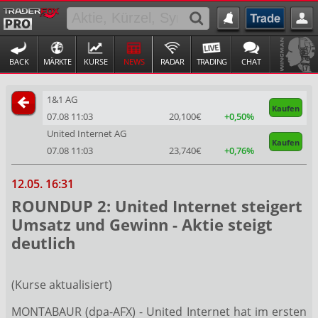
BACK
MÄRKTE
KURSE
NEWS
RADAR
TRADING
CHAT
1&1 AG
Kaufen
07.08 11:03
20,100€
+0,50%
United Internet AG
Kaufen
07.08 11:03
23,740€
+0,76%
12.05. 16:31
ROUNDUP 2: United Internet steigert
Umsatz und Gewinn - Aktie steigt
deutlich
(Kurse aktualisiert)
MONTABAUR (dpa-AFX) - United Internet
hat im ersten