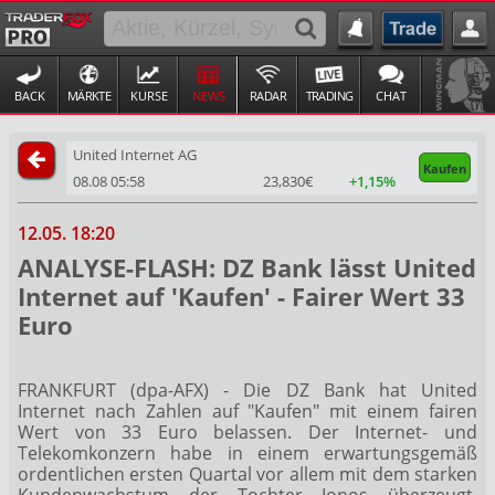
BACK
MÄRKTE
KURSE
NEWS
RADAR
TRADING
CHAT
United Internet AG
Kaufen
08.08 05:58
23,830€
+1,15%
12.05. 18:20
ANALYSE-FLASH: DZ Bank lässt United
Internet auf 'Kaufen' - Fairer Wert 33
Euro
FRANKFURT (dpa-AFX) - Die DZ Bank hat United
Internet
nach Zahlen auf "Kaufen" mit einem fairen
Wert von 33 Euro belassen. Der Internet- und
Telekomkonzern habe in einem erwartungsgemäß
ordentlichen ersten Quartal vor allem mit dem starken
Kundenwachstum der Tochter Ionos überzeugt,