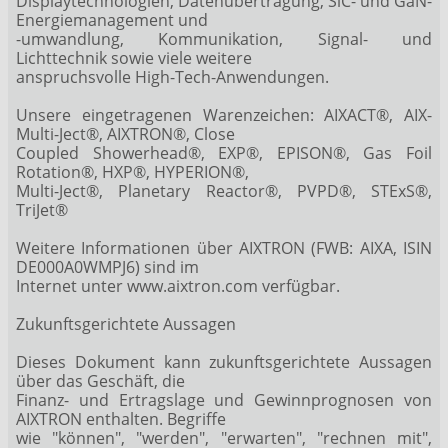
Displaytechnologien, Datenübertragung, SiC- und GaN-
Energiemanagement und
-umwandlung, Kommunikation, Signal- und
Lichttechnik sowie viele weitere
anspruchsvolle High-Tech-Anwendungen.
Unsere eingetragenen Warenzeichen: AIXACT®, AIX-
Multi-Ject®, AIXTRON®, Close
Coupled Showerhead®, EXP®, EPISON®, Gas Foil
Rotation®, HXP®, HYPERION®,
Multi-Ject®, Planetary Reactor®, PVPD®, STExS®,
TriJet®
Weitere Informationen über AIXTRON (FWB: AIXA, ISIN
DE000A0WMPJ6) sind im
Internet unter www.aixtron.com verfügbar.
Zukunftsgerichtete Aussagen
Dieses Dokument kann zukunftsgerichtete Aussagen
über das Geschäft, die
Finanz- und Ertragslage und Gewinnprognosen von
AIXTRON enthalten. Begriffe
wie "können", "werden", "erwarten", "rechnen mit",