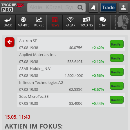
BACK
MÄRKTE
KURSE
NEWS
RADAR
TRADING
CHAT
Aixtron SE
Kaufen
07.08 19:38
40,075€
+2,42%
Applied Materials Inc.
Kaufen
07.08 19:38
538,640$
+2,12%
ASML Holding N.V.
Kaufen
07.08 19:38
1.502,400€
+0,56%
Infineon Technologies AG
Kaufen
07.08 19:38
62,535€
+3,67%
Süss MicroTec SE
Kaufen
07.08 19:38
83,400€
+5,44%
15.05. 11:43
AKTIEN IM FOKUS: