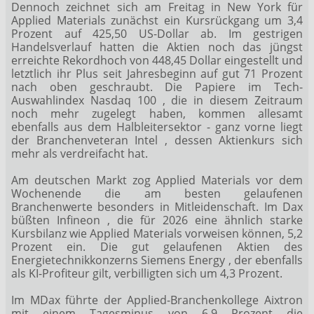
Dennoch zeichnet sich am Freitag in New York für
Applied Materials zunächst ein Kursrückgang um 3,4
Prozent auf 425,50 US-Dollar ab. Im gestrigen
Handelsverlauf hatten die Aktien noch das jüngst
erreichte Rekordhoch von 448,45 Dollar eingestellt und
letztlich ihr Plus seit Jahresbeginn auf gut 71 Prozent
nach oben geschraubt. Die Papiere im Tech-
Auswahlindex Nasdaq 100
, die in diesem Zeitraum
noch mehr zugelegt haben, kommen allesamt
ebenfalls aus dem Halbleitersektor - ganz vorne liegt
der Branchenveteran Intel
, dessen Aktienkurs sich
mehr als verdreifacht hat.
Am deutschen Markt zog Applied Materials vor dem
Wochenende die am besten gelaufenen
Branchenwerte besonders in Mitleidenschaft. Im Dax
büßten Infineon
, die für 2026 eine ähnlich starke
Kursbilanz wie Applied Materials vorweisen können, 5,2
Prozent ein. Die gut gelaufenen Aktien des
Energietechnikkonzerns Siemens Energy
, der ebenfalls
als KI-Profiteur gilt, verbilligten sich um 4,3 Prozent.
Im MDax
führte der Applied-Branchenkollege Aixtron
mit einem Tagesminus von 6,9 Prozent die