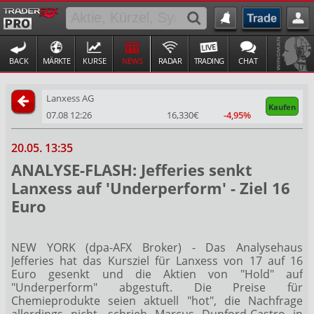
BACK
MÄRKTE
KURSE
NEWS
RADAR
TRADING
CHAT
Lanxess AG
Kaufen
07.08 12:26
16,330€
-4,95%
20.05. 13:35
ANALYSE-FLASH: Jefferies senkt
Lanxess auf 'Underperform' - Ziel 16
Euro
NEW YORK (dpa-AFX Broker) - Das Analysehaus
Jefferies hat das Kursziel für Lanxess
von 17 auf 16
Euro gesenkt und die Aktien von "Hold" auf
"Underperform" abgestuft. Die Preise für
Chemieprodukte seien aktuell "hot", die Nachfrage
allerdings nicht, schrieb Marcus Dunford-Castro in