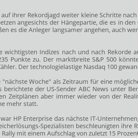
f ihrer Rekordjagd weiter kleine Schritte nach 
etzen angesichts der Hängepartie, die es in den
ießen es die Anleger langsamer angehen, auch wen
e wichtigsten Indizes nach und nach Rekorde au
235 Punkte zu. Der marktbreite S&P 500
könnte
Zähler. Der technologielastige Nasdaq 100
gewann
e "nächste Woche" als Zeitraum für eine mögli
 berichtete der US-Sender ABC News unter Beruf
en Zeitplänen aber immer wieder von der Realitä
e mehr statt.
l
war HP Enterprise
das nächste IT-Unternehmen,
Speicherlösungs-Spezialisten beschleunigten ihre
e Rally mit einem Aufschlag von zuletzt 15 Prozent