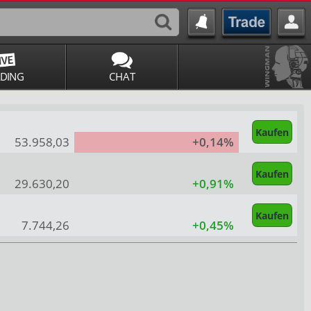
ADING
CHAT
Kaufen
53.958,03
+0,14%
Kaufen
29.630,20
+0,91%
Kaufen
7.744,26
+0,45%