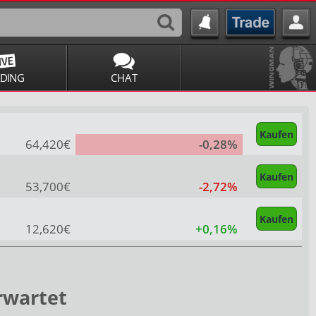
ADING
CHAT
Kaufen
64,420€
-0,28%
Kaufen
53,700€
-2,72%
Kaufen
12,620€
+0,16%
rwartet