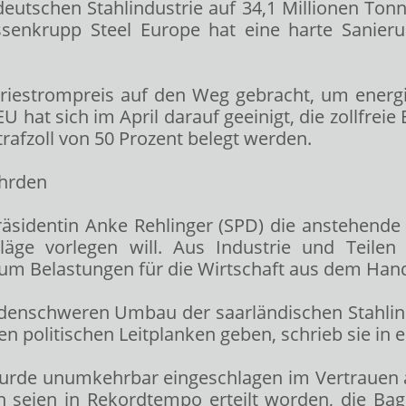
utschen Stahlindustrie auf 34,1 Millionen Tonne
ssenkrupp Steel Europe hat eine harte Sanieru
triestrompreis auf den Weg gebracht, um energie
U hat sich im April darauf geeinigt, die zollfrei
rafzoll von 50 Prozent belegt werden.
ährden
präsidentin Anke Rehlinger (SPD) die anstehende
ge vorlegen will. Aus Industrie und Teilen 
m Belastungen für die Wirtschaft aus dem Hande
rdenschweren Umbau der saarländischen Stahlind
en politischen Leitplanken geben, schrieb sie in 
 wurde unumkehrbar eingeschlagen im Vertrauen 
eien in Rekordtempo erteilt worden, die Bagger 