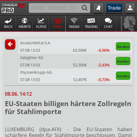
BACK
MÄRKTE
KURSE
NEWS
RADAR
TRADING
CHAT
ArcelorMittal S.A.
Kaufen
07.08 13:53
63,500€
-0,56%
Salzgitter AG
Kaufen
07.08 13:53
52,300€
-2,43%
thyssenkrupp AG
Kaufen
07.08 13:53
12,497€
-0,73%
08.06. 14:12
EU-Staaten billigen härtere Zollregeln
für Stahlimporte
LUXEMBURG (dpa-AFX) - Die EU-Staaten haben
schärfere Regeln für Stahlimporte beschlossen. Damit