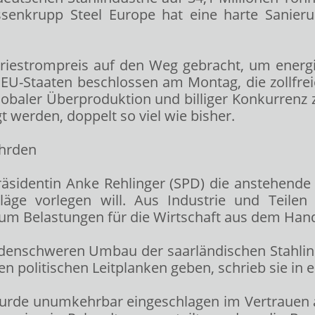
ssenkrupp Steel Europe hat eine harte Sanieru
triestrompreis auf den Weg gebracht, um energie
 EU-Staaten beschlossen am Montag, die zollfre
lobaler Überproduktion und billiger Konkurren
t werden, doppelt so viel wie bisher.
ährden
präsidentin Anke Rehlinger (SPD) die anstehende
ge vorlegen will. Aus Industrie und Teilen 
m Belastungen für die Wirtschaft aus dem Hande
rdenschweren Umbau der saarländischen Stahlind
en politischen Leitplanken geben, schrieb sie in 
 wurde unumkehrbar eingeschlagen im Vertrauen 