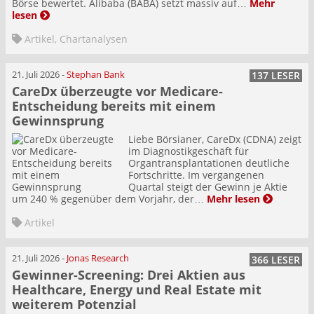
Börse bewertet. Alibaba (BABA) setzt massiv auf…
Mehr
lesen
Artikel
,
Chartanalysen
21. Juli 2026
-
Stephan Bank
137 LESER
CareDx überzeugte vor Medicare-
Entscheidung bereits mit einem
Gewinnsprung
Liebe Börsianer, CareDx (CDNA) zeigt
im Diagnostikgeschäft für
Organtransplantationen deutliche
Fortschritte. Im vergangenen
Quartal steigt der Gewinn je Aktie
um 240 % gegenüber dem Vorjahr, der…
Mehr lesen
Artikel
21. Juli 2026
-
Jonas Research
366 LESER
Gewinner-Screening: Drei Aktien aus
Healthcare, Energy und Real Estate mit
weiterem Potenzial