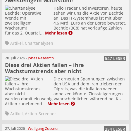
zweistelligem Wachstum!
Hallo Trader und Investoren, heute
sehen wir uns die Aktie von Bechtle
an. Das IT-Systemhaus ist mit über
4,6 Mrd. Euro an der Börse bewertet.
Bechtle (BC8) hat vorläufige Zahlen
für das 2. Quartal…
Mehr lesen
Artikel
,
Chartanalysen
28. Juli 2026
-
Jonas Research
547 LESER
Diese drei Aktien fallen – ihre
Wachstumstrends aber nicht
Die erneuten Spannungen zwischen
den USA und dem Iran trieben den
Ölpreis, was die Inflation wieder
anheizen könnte. Zinssteigerungen
werden damit ein wenig wahrscheinlicher, während bei KI-
Aktien zunehmend…
Mehr lesen
Artikel
,
Aktien-Screener
27. Juli 2026
-
Wolfgang Zussner
254 LESER