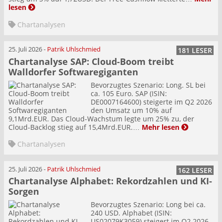
lesen
Chartanalysen
25. Juli 2026
-
Patrik Uhlschmied
181 LESER
Chartanalyse SAP: Cloud-Boom treibt
Walldorfer Softwaregiganten
Bevorzugtes Szenario: Long. SL bei
ca. 105 Euro. SAP (ISIN:
DE0007164600) steigerte im Q2 2026
den Umsatz um 10% auf
9,1Mrd.EUR. Das Cloud-Wachstum legte um 25% zu, der
Cloud-Backlog stieg auf 15,4Mrd.EUR.…
Mehr lesen
Chartanalysen
25. Juli 2026
-
Patrik Uhlschmied
162 LESER
Chartanalyse Alphabet: Rekordzahlen und KI-
Sorgen
Bevorzugtes Szenario: Long bei ca.
240 USD. Alphabet (ISIN:
US02079K3059) steigert im Q2 2026