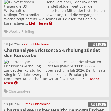
Liebe Börsianer, der US-Markt
handelt aktuell weit über dem
historischen Mittel der historischen
Bewertung, und die vergangene
Woche zeigt bereits, wie schnell aus dieser Position ein
kurzfristiger…
Mehr lesen
Weekly Briefing
18. Juli 2026
-
Patrik Uhlschmied
116 LESER
Chartanalyse Ericsson: 5G-Erholung zündet
den Kursturbo
Bevorzugtes Szenario: Abwarten.
Ericsson (ISIN: SE0000108656)
überrascht im Juli 2026. Der Umsatz
stieg im Vorjahresvergleich dank einer Erholung im
Nordamerika-Geschäft um 4% auf 62.1 Mrd. SEK.…
Mehr
lesen
Chartanalysen
18. Juli 2026
-
Patrik Uhlschmied
136 LESER
Chartanalyse UnitedHealth: Demografischer