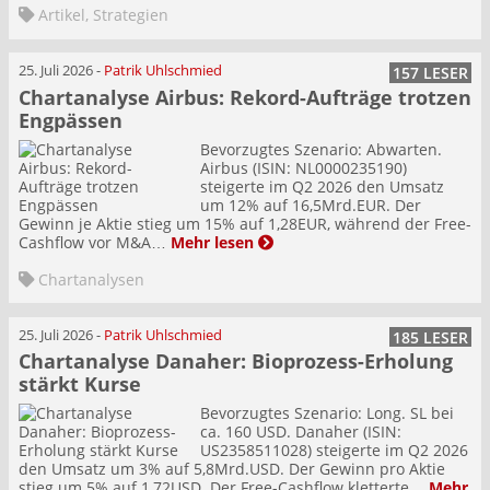
Artikel
,
Strategien
25. Juli 2026
-
Patrik Uhlschmied
157 LESER
Chartanalyse Airbus: Rekord-Aufträge trotzen
Engpässen
Bevorzugtes Szenario: Abwarten.
Airbus (ISIN: NL0000235190)
steigerte im Q2 2026 den Umsatz
um 12% auf 16,5Mrd.EUR. Der
Gewinn je Aktie stieg um 15% auf 1,28EUR, während der Free-
Cashflow vor M&A…
Mehr lesen
Chartanalysen
25. Juli 2026
-
Patrik Uhlschmied
185 LESER
Chartanalyse Danaher: Bioprozess-Erholung
stärkt Kurse
Bevorzugtes Szenario: Long. SL bei
ca. 160 USD. Danaher (ISIN:
US2358511028) steigerte im Q2 2026
den Umsatz um 3% auf 5,8Mrd.USD. Der Gewinn pro Aktie
stieg um 5% auf 1,72USD. Der Free-Cashflow kletterte…
Mehr