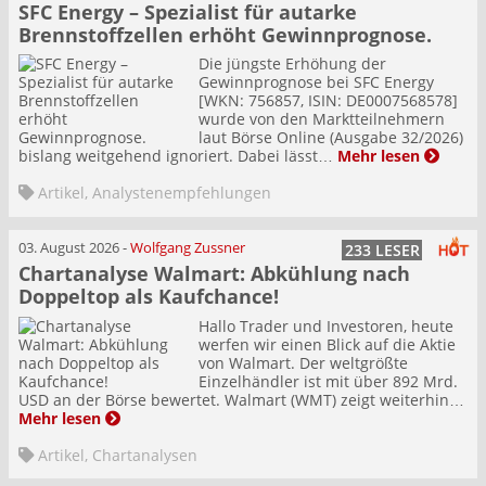
SFC Energy – Spezialist für autarke
Brennstoffzellen erhöht Gewinnprognose.
Die jüngste Erhöhung der
Gewinnprognose bei SFC Energy
[WKN: 756857, ISIN: DE0007568578]
wurde von den Marktteilnehmern
laut Börse Online (Ausgabe 32/2026)
bislang weitgehend ignoriert. Dabei lässt…
Mehr lesen
Artikel
,
Analystenempfehlungen
03. August 2026
-
Wolfgang Zussner
233 LESER
Chartanalyse Walmart: Abkühlung nach
Doppeltop als Kaufchance!
Hallo Trader und Investoren, heute
werfen wir einen Blick auf die Aktie
von Walmart. Der weltgrößte
Einzelhändler ist mit über 892 Mrd.
USD an der Börse bewertet. Walmart (WMT) zeigt weiterhin…
Mehr lesen
Artikel
,
Chartanalysen