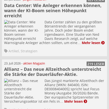
Data Center: Wie Anleger erkennen können,
wann der KI-Boom seinen Höhepunkt
erreicht
Data Center zählen zu den größten
Börsentrends der vergangenen
Jahre. Doch jeder Boom endet
irgendwann. Eine Studie von Ned
Davis Research zeigt, auf welche
Warnsignale Anleger achten sollten, um eine…
Mehr lesen
Artikel
,
Strategien
23. Juli 2026
-
aktien Magazin
219 LESER
Allianz – Das neue Allzeithoch unterstreicht
die Stärke der Dauerläufer-Aktie.
Das jüngst markierte Allzeithoch der
Allianz [WKN: 840400, ISIN:
DE0008404005] spricht laut Focus
Money (Ausgabe 30/2026) Bände.
Der europäische Spitzenreiter im
Versicherungssektor ist ein Fels in…
Mehr lesen