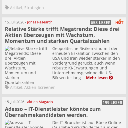
Artikel
,
Strategien
15. Juli 2026
-
Jonas Research
653 LESER
Relative Stärke trifft Megatrends: Diese drei
Aktien überzeugen mit Wachstum,
Momentum und starken Quartalszahlen
Geopolitische Risiken sind mit der
erneuten Eskalation zwischen den
USA und Iran wieder stärker in den
Vordergrund gerückt, auch wenn
robuste KI-Erwartungen und
Unternehmensgewinne die US-
Börsen bislang…
Mehr lesen
Artikel
,
Aktien-Screener
15. Juli 2026
-
aktien Magazin
199 LESER
Adesso – IT-Dienstleister könnte zum
Übernahmekandidaten werden.
Die IT-Branche ist laut Börse Online
(Ausgabe 29/2026) derzeit aus der