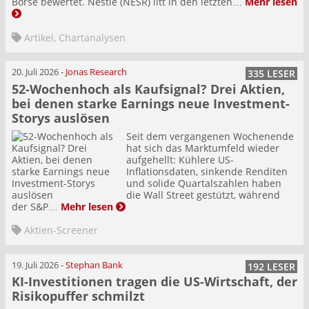
Börse bewertet. Nestlé (NESR) litt in den letzten…
Mehr lesen
Artikel
,
Chartanalysen
20. Juli 2026
-
Jonas Research
335 LESER
52-Wochenhoch als Kaufsignal? Drei Aktien,
bei denen starke Earnings neue Investment-
Storys auslösen
Seit dem vergangenen Wochenende
hat sich das Marktumfeld wieder
aufgehellt: Kühlere US-
Inflationsdaten, sinkende Renditen
und solide Quartalszahlen haben
die Wall Street gestützt, während
der S&P…
Mehr lesen
Aktien-Screener
19. Juli 2026
-
Stephan Bank
192 LESER
KI-Investitionen tragen die US-Wirtschaft, der
Risikopuffer schmilzt