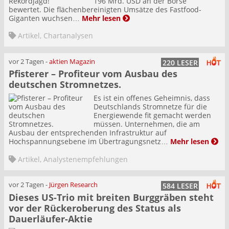
196 Mrd. USD an der Börse
bewertet. Die flächenbereinigten Umsätze des Fastfood-
Giganten wuchsen…
Mehr lesen
Artikel
,
Chartanalysen
vor 2 Tagen
-
aktien Magazin
220 LESER
Pfisterer – Profiteur vom Ausbau des
deutschen Stromnetzes.
Es ist ein offenes Geheimnis, dass
Deutschlands Stromnetze für die
Energiewende fit gemacht werden
müssen. Unternehmen, die am
Ausbau der entsprechenden Infrastruktur auf
Hochspannungsebene im Übertragungsnetz…
Mehr lesen
Artikel
,
Analystenempfehlungen
vor 2 Tagen
-
Jürgen Research
584 LESER
Dieses US-Trio mit breiten Burggräben steht
vor der Rückeroberung des Status als
Dauerläufer-Aktie