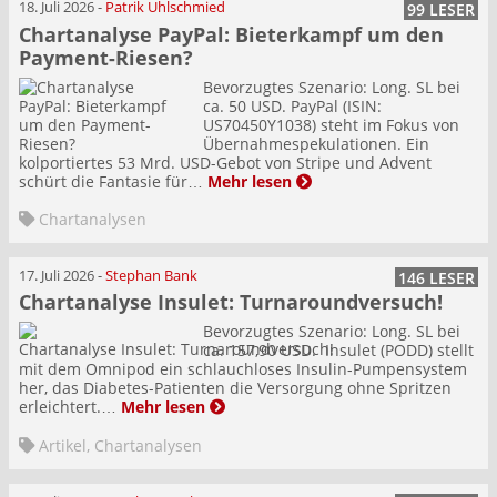
18. Juli 2026
-
Patrik Uhlschmied
99 LESER
Chartanalyse PayPal: Bieterkampf um den
Payment-Riesen?
Bevorzugtes Szenario: Long. SL bei
ca. 50 USD. PayPal (ISIN:
US70450Y1038) steht im Fokus von
Übernahmespekulationen. Ein
kolportiertes 53 Mrd. USD-Gebot von Stripe und Advent
schürt die Fantasie für…
Mehr lesen
Chartanalysen
17. Juli 2026
-
Stephan Bank
146 LESER
Chartanalyse Insulet: Turnaroundversuch!
Bevorzugtes Szenario: Long. SL bei
ca. 157,90 USD. Insulet (PODD) stellt
mit dem Omnipod ein schlauchloses Insulin-Pumpensystem
her, das Diabetes-Patienten die Versorgung ohne Spritzen
erleichtert.…
Mehr lesen
Artikel
,
Chartanalysen