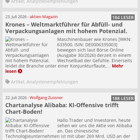
Artikel
,
Analystenempfehlungen
23. Juli 2026
-
aktien Magazin
184 LESER
Krones – Weltmarktführer für Abfüll- und
Verpackungsanlagen mit hohem Potenzial.
Maschinenbauer wie Krones [WKN:
633500, ISIN: DE0006335003]
bewegen sich laut Börse Online
(Ausgabe 30/2026) derzeit in einem
Wechselbad der Gefühle. Einerseits
leidet die Branche unter einer Konjunkturflaute,…
Mehr
lesen
Artikel
,
Analystenempfehlungen
22. Juli 2026
-
Wolfgang Zussner
188 LESER
Chartanalyse Alibaba: KI-Offensive trifft
Chart-Boden!
Hallo Trader und Investoren, heute
sehen wir uns die Aktie von Alibaba
an. Das chinesische
Technologieunternehmen ist mit über 269 Mrd. USD an der