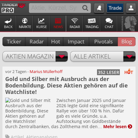
BACK
MÄRKTE
KURSE
NEWS
RADAR
TRADING
CHAT
Ticker
Radar
Hot
Impact
Pivotals
Blog
AKTIEN MAGAZIN
ALLE ARTIKEL
vor 2 Tagen
-
Marius Müllerhoff
352 LESER
Gold und Silber mit Ausbruch aus der
Bodenbildung. Diese Aktien gehören auf die
Watchliste!
Zwischen Januar 2025 und Januar
2026 legte Gold eine signifikante
Rallye von über 100 % hin. Dafür
gab es viele Gründe, u.a.
Aufstockung von Goldbestände
durch Zentralbanken, das Zollthema mit den…
Mehr lesen
Artikel
,
Aktienanalysen