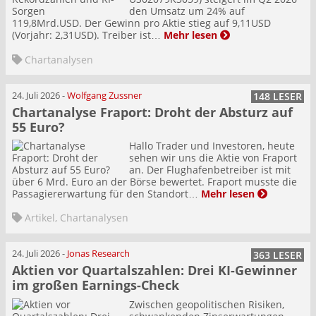
den Umsatz um 24% auf
119,8Mrd.USD. Der Gewinn pro Aktie stieg auf 9,11USD
(Vorjahr: 2,31USD). Treiber ist…
Mehr lesen
Chartanalysen
24. Juli 2026
-
Wolfgang Zussner
148 LESER
Chartanalyse Fraport: Droht der Absturz auf
55 Euro?
Hallo Trader und Investoren, heute
sehen wir uns die Aktie von Fraport
an. Der Flughafenbetreiber ist mit
über 6 Mrd. Euro an der Börse bewertet. Fraport musste die
Passagiererwartung für den Standort…
Mehr lesen
Artikel
,
Chartanalysen
24. Juli 2026
-
Jonas Research
363 LESER
Aktien vor Quartalszahlen: Drei KI-Gewinner
im großen Earnings-Check
Zwischen geopolitischen Risiken,