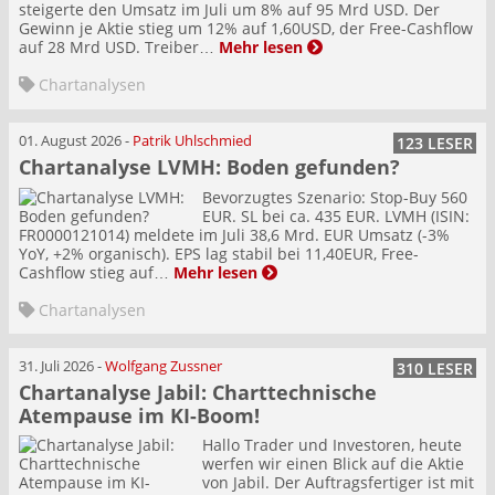
steigerte den Umsatz im Juli um 8% auf 95 Mrd USD. Der
Gewinn je Aktie stieg um 12% auf 1,60USD, der Free-Cashflow
auf 28 Mrd USD. Treiber…
Mehr lesen
Chartanalysen
01. August 2026
-
Patrik Uhlschmied
123 LESER
Chartanalyse LVMH: Boden gefunden?
Bevorzugtes Szenario: Stop-Buy 560
EUR. SL bei ca. 435 EUR. LVMH (ISIN:
FR0000121014) meldete im Juli 38,6 Mrd. EUR Umsatz (-3%
YoY, +2% organisch). EPS lag stabil bei 11,40EUR, Free-
Cashflow stieg auf…
Mehr lesen
Chartanalysen
31. Juli 2026
-
Wolfgang Zussner
310 LESER
Chartanalyse Jabil: Charttechnische
Atempause im KI-Boom!
Hallo Trader und Investoren, heute
werfen wir einen Blick auf die Aktie
von Jabil. Der Auftragsfertiger ist mit