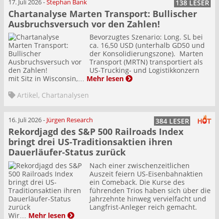
17. Juli 2026
-
Stephan Bank
138 LESER
Chartanalyse Marten Transport: Bullischer
Ausbruchsversuch vor den Zahlen!
Bevorzugtes Szenario: Long. SL bei
ca. 16,50 USD (unterhalb GD50 und
der Konsolidierungszone). Marten
Transport (MRTN) transportiert als
US-Trucking- und Logistikkonzern
mit Sitz in Wisconsin,…
Mehr lesen
Artikel
,
Chartanalysen
16. Juli 2026
-
Jürgen Research
384 LESER
Rekordjagd des S&P 500 Railroads Index
bringt drei US-Traditionsaktien ihren
Dauerläufer-Status zurück
Nach einer zwischenzeitlichen
Auszeit feiern US-Eisenbahnaktien
ein Comeback. Die Kurse des
führenden Trios haben sich über die
Jahrzehnte hinweg vervielfacht und
Langfrist-Anleger reich gemacht.
Wir…
Mehr lesen