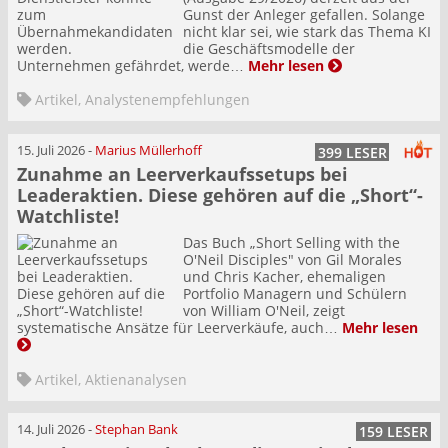
Gunst der Anleger gefallen. Solange
nicht klar sei, wie stark das Thema KI
die Geschäftsmodelle der
Unternehmen gefährdet, werde…
Mehr lesen
Artikel
,
Analystenempfehlungen
15. Juli 2026
-
Marius Müllerhoff
399 LESER
Zunahme an Leerverkaufssetups bei
Leaderaktien. Diese gehören auf die „Short“-
Watchliste!
Das Buch „Short Selling with the
O'Neil Disciples" von Gil Morales
und Chris Kacher, ehemaligen
Portfolio Managern und Schülern
von William O'Neil, zeigt
systematische Ansätze für Leerverkäufe, auch…
Mehr lesen
Artikel
,
Aktienanalysen
14. Juli 2026
-
Stephan Bank
159 LESER