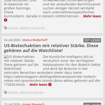
schwankenden Zinserwartungen
und der anlaufenden Berichtssaison
suchen Anleger derzeit verstärkt
nach unternehmensspezifischen
Kurstreibern. Gerade in diesem Umfeld können…
Mehr lesen
Artikel
,
Aktien-Screener
24. Juli 2026
-
Marius Müllerhoff
257 LESER
US-Biotechaktien mit relativer Stärke. Diese
gehören auf die Watchliste!
Die künstliche Intelligenz (KI) ist
vermutlich einer der wichtigsten
Katalysatoren für den Biotech-Sektor
und wird die Branche in vier
zentralen Bereichen verändern (mehr dazu siehe:
https://aktienmagazin.de/blog/aktienanalysen/der-biotech-
sektor-mit-spannenden-stories-diese-aktien-gehoren-auf-die-
173439.html):…
Mehr lesen
Artikel
,
Aktienanalysen
23. Juli 2026
-
Jürgen Research
325 LESER